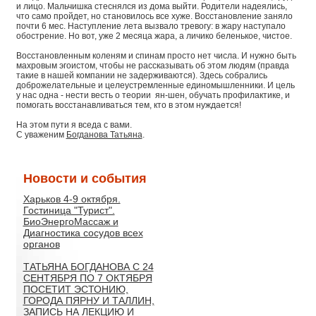
и лицо. Мальчишка стеснялся из дома выйти. Родители надеялись,
что само пройдет, но становилось все хуже. Восстановление заняло
почти 6 мес. Наступление лета вызвало тревогу: в жару наступало
обострение. Но вот, уже 2 месяца жара, а личико беленькое, чистое.
Восстановленным коленям и спинам просто нет числа. И нужно быть
махровым эгоистом, чтобы не рассказывать об этом людям (правда
такие в нашей компании не задерживаются). Здесь собрались
доброжелательные и целеустремленные единомышленники. И цель
у нас одна - нести весть о теории ян-шен, обучать профилактике, и
помогать восстанавливаться тем, кто в этом нуждается!
На этом пути я вседа с вами.
С уваженим
Богданова Татьяна
.
Новости и события
Харьков 4-9 октября.
Гостиница "Турист".
БиоЭнергоМассаж и
Диагностика сосудов всех
органов
ТАТЬЯНА БОГДАНОВА С 24
СЕНТЯБРЯ ПО 7 ОКТЯБРЯ
ПОСЕТИТ ЭСТОНИЮ,
ГОРОДА ПЯРНУ И ТАЛЛИН,
ЗАПИСЬ НА ЛЕКЦИЮ И