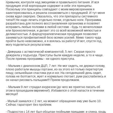
привычек, контроля над эмоциями и правильного питания. И вся
продукция этой корпорации содержит в себе эти принципы.
Поскольку эти принципы совпадают с моим мировозрением я
заинтерисовалась и решила ознакомиться с продукцией. И тут меня
снова ждал сюрприз. Оказалось, что эти препараты системного
типа!!! Не надо лечить отдельно почки, отдельно ноги. Программа
разработана для полного восстановления организма и позвляет
исправить любые поломки в любой системе - будь то мочеполовая
или бронхолегочная, и делает это со всей возможной мягкостью и
деликатностью. А фародтерапевтическая продукция позволяет
заниматься профилактикой безо всяких усилий. Мимо такого чуда
пройти было невозможно, и я взялась за работу! И вот, спустя год,
могу поделиться результатими.
- Девчушка с астматическй компанентой, 5 лет. Скорая просто
дежурила у подъезда. Приступы были каждую неделю, а то и чаще.
После приема программы - ни одного приступа.
- Мальчик с диагноозом ДЦП, 7 лет. Не мог сидеть, не держал голову,
плохо работали мышцы гортани, из-за этого ел только перетертую
пищу, сильнейшая спастика рук и ног. На сегодняшний день сидит,
голова не болтается, жует и нормально глотает, руки расслабились и
он начал рисовать пальцами!!! Прием продолжаем.
- Мальчик 9 лет страдал енурезом (до чего же приятно писать об
этом в прошедшем ввремени!). Избавился о этой напасти в течении
месяца!!
- Малый заикался с 2 лет, на момент обращения ему уже было 10.
Сейчас тараторит без проблем.
- Подросток с 14 лет был обсыпан гнойными прищами: и спина, грудь