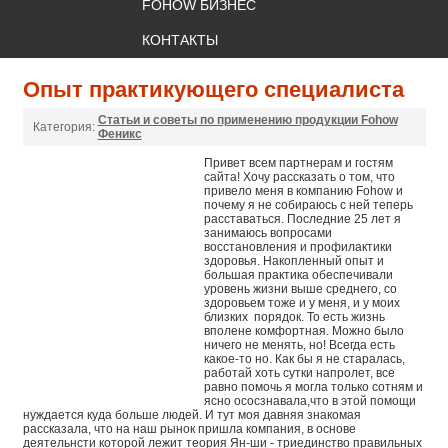
FOHOW БИЗНЕС
КОНТАКТЫ
Опыт практикующего специалиста
Статьи и советы по применению продукции Fohow
Категория:
Феникс
Привет всем партнерам и гостям
сайта! Хочу рассказать о том, что
привело меня в компанию Fohow и
почему я не собираюсь с ней теперь
расставаться. Последние 25 лет я
занимаюсь вопросами
восстановления и профилактики
здоровья. Накопленный опыт и
большая практика обеспечивали
уровень жизни выше среднего, со
здоровьем тоже и у меня, и у моих
близких порядок. То есть жизнь
вполене комфортная. Можно было
ничего не менять, но! Всегда есть
какое-то но. Как бы я не старалась,
работай хоть сутки напролет, все
равно помочь я могла только сотням и
ясно ососзнавала,что в этой помощи
нуждается куда больше людей. И тут моя давняя знакомая
рассказала, что на наш рынок пришла компания, в основе
деятельнсти которой лежит теория Ян-ши - триединство правильных