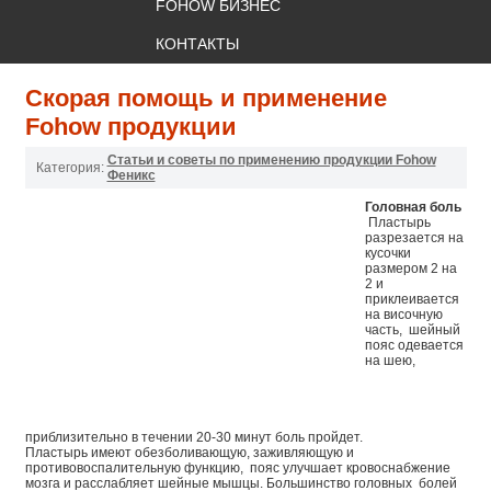
FOHOW БИЗНЕС
КОНТАКТЫ
Скорая помощь и применение
Fohow продукции
Статьи и советы по применению продукции Fohow
Категория:
Феникс
Головная боль
Пластырь
разрезается на
кусочки
размером 2 на
2 и
приклеивается
на височную
часть, шейный
пояс одевается
на шею,
приблизительно в течении 20-30 минут боль пройдет.
Пластырь имеют обезболивающую, заживляющую и
противовоспалительную функцию, пояс улучшает кровоснабжение
мозга и расслабляет шейные мышцы. Большинство головных болей