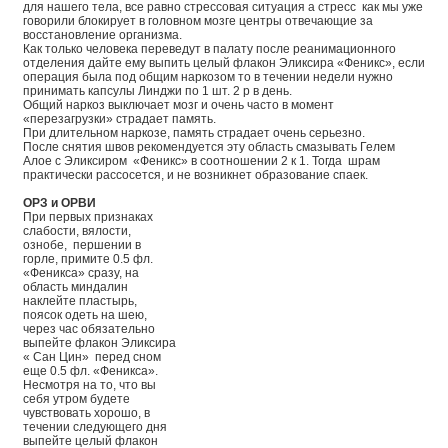
для нашего тела, все равно стрессовая ситуация а стресс как мы уже
говорили блокирует в головном мозге центры отвечающие за
восстановление организма.
Как только человека переведут в палату после реанимационного
отделения дайте ему выпить целый флакон Эликсира «Феникс», если
операция была под общим наркозом то в течении недели нужно
принимать капсулы Линджи по 1 шт. 2 р в день.
Общий наркоз выключает мозг и очень часто в момент
«перезагрузки» страдает память.
При длительном наркозе, память страдает очень серьезно.
После снятия швов рекомендуется эту область смазывать Гелем
Алое с Эликсиром «Феникс» в соотношении 2 к 1. Тогда шрам
практически рассосется, и не возникнет образование спаек.
ОРЗ и ОРВИ
При первых признаках
слабости, вялости,
ознобе, першении в
горле, примите 0.5 фл.
«Феникса» сразу, на
область миндалин
наклейте пластырь,
поясок одеть на шею,
через час обязательно
выпейте флакон Эликсира
« Сан Цин» перед сном
еще 0.5 фл. «Феникса».
Несмотря на то, что вы
себя утром будете
чувствовать хорошо, в
течении следующего дня
выпейте целый флакон