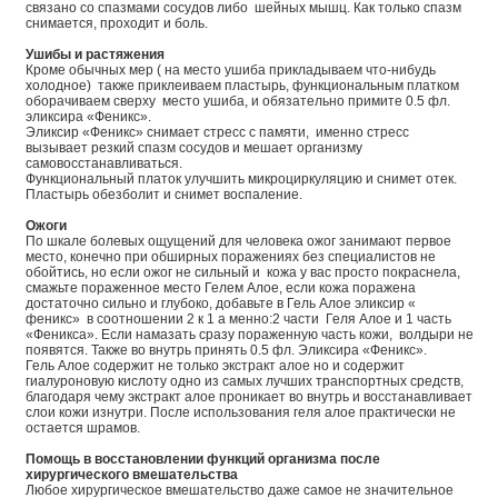
связано со спазмами сосудов либо шейных мышц. Как только спазм
снимается, проходит и боль.
Ушибы и растяжения
Кроме обычных мер ( на место ушиба прикладываем что-нибудь
холодное) также приклеиваем пластырь, функциональным платком
оборачиваем сверху место ушиба, и обязательно примите 0.5 фл.
эликсира «Феникс».
Эликсир «Феникс» снимает стресс с памяти, именно стресс
вызывает резкий спазм сосудов и мешает организму
самовосстанавливаться.
Функциональный платок улучшить микроциркуляцию и снимет отек.
Пластырь обезболит и снимет воспаление.
Ожоги
По шкале болевых ощущений для человека ожог занимают первое
место, конечно при обширных поражениях без специалистов не
обойтись, но если ожог не сильный и кожа у вас просто покраснела,
смажьте пораженное место Гелем Алое, если кожа поражена
достаточно сильно и глубоко, добавьте в Гель Алое эликсир «
феникс» в соотношении 2 к 1 а менно:2 части Геля Алое и 1 часть
«Феникса». Если намазать сразу пораженную часть кожи, волдыри не
появятся. Также во внутрь принять 0.5 фл. Эликсира «Феникс».
Гель Алое содержит не только экстракт алое но и содержит
гиалуроновую кислоту одно из самых лучших транспортных средств,
благодаря чему экстракт алое проникает во внутрь и восстанавливает
слои кожи изнутри. После использования геля алое практически не
остается шрамов.
Помощь в восстановлении функций организма после
хирургического вмешательства
Любое хирургическое вмешательство даже самое не значительное