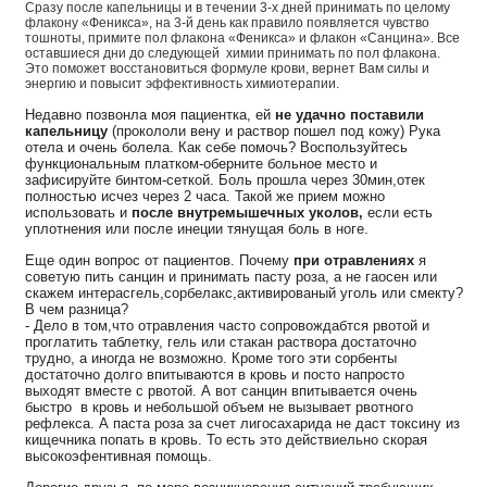
Сразу после капельницы и в течении 3-х дней принимать по целому
флакону «Феникса», на 3-й день как правило появляется чувство
тошноты, примите пол флакона «Феникса» и флакон «Санцина». Все
оставшиеся дни до следующей химии принимать по пол флакона.
Это поможет восстановиться формуле крови, вернет Вам силы и
энергию и повысит эффективность химиотерапии.
Недавно позвонла моя пациентка, ей
не удачно поставили
капельницу
(прокололи вену и раствор пошел под кожу) Рука
отела и очень болела. Как себе помочь? Воспользуйтесь
функциональным платком-оберните больное место и
зафисируйте бинтом-сеткой. Боль прошла через 30мин,отек
полностью исчез через 2 часа. Такой же прием можно
использовать и
после внутремышечных уколов,
если есть
уплотнения или после инеции тянущая боль в ноге.
Еще один вопрос от пациентов. Почему
при отравлениях
я
советую пить санцин и принимать пасту роза, а не гаосен или
скажем интерасгель,сорбелакс,
активированый уголь или смекту?
В чем разница?
- Дело в том,что отравления часто сопровождабтся рвотой и
проглатить таблетку, гель или стакан раствора достаточно
трудно, а иногда не возможно. Кроме того эти сорбенты
достаточно долго впитываются в кровь и посто напросто
выходят вместе с рвотой. А вот санцин впитывается очень
быстро в кровь и небольшой объем не вызывает рвотного
рефлекса. А паста роза за счет лигосахарида не даст токсину из
кищечника попать в кровь. То есть это действиельно скорая
высокоэфентивная помощь.