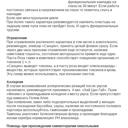
функциональную накладку на
глаза на 30 минут. Если работа
постоянно связана в напряжением на глаза то ложитесь спать в
накладке.
Боли при менструальном цикле
При болях такого характера рекомендуется наклеить пластырь на
ладошку ниже пупа пока не пройдет боль. И одеть функциональные
трусики.
Отравление
При отравлениях различного характера в том числе и алкогольного,
рекомендую, эликсир «Санцин», принять целый флакон сразу. Если
через два часа признаки отравления еще останутся, наличие
симптомов тошноты, состояние моторошности примите еще один.
Паста Роза также в комплексе способствует очищению организма от
токсинов 1 ч. л.
«Санцин» выведет токсины, а в пасту роза входят олигасахариды -
вещества, которые препятствуют проникновению токсинов в кровь.
Эту схему можно использовать, при изгнании глистов.
Аллергия
В случае возникновения аллергических реакций после укусов
насекомого, рекомендуется принимать 4 кап. «Хай Цао Гай». Пьем
«Феникс» и прикладываем холодное к месту укуса. Если присутствует
зуд намазать Гелем Алое.
При появлении, каких либо подозрительных выделений у женщин
после посещения бассейна, сауны, наличии не постоянного полового
партнера воспользуйтесь тампонами и прокладками.
Тампоны уничтожат болезнетворную флору а прокладки благодаря
ионам серебра нормализуют РН влагалища.
Помощь при прохождении химиотерапии онкольными