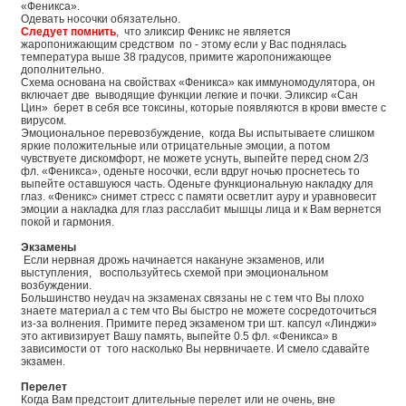
«Феникса».
Одевать носочки обязательно.
Следует помнить
, что эликсир Феникс не является
жаропонижающим средством по - этому если у Вас поднялась
температура выше 38 градусов, примите жаропонижающее
дополнительно.
Схема основана на свойствах «Феникса» как иммуномодулятора, он
включает две выводящие функции легкие и почки. Эликсир «Сан
Цин» берет в себя все токсины, которые появляются в крови вместе с
вирусом.
Эмоциональное перевозбуждение, когда Вы испытываете слишком
яркие положительные или отрицательные эмоции, а потом
чувствуете дискомфорт, не можете уснуть, выпейте перед сном 2/3
фл. «Феникса», оденьте носочки, если вдруг ночью проснетесь то
выпейте оставшуюся часть. Оденьте функциональную накладку для
глаз. «Феникс» снимет стресс с памяти осветлит ауру и уравновесит
эмоции а накладка для глаз расслабит мышцы лица и к Вам вернется
покой и гармония.
Экзамены
Если нервная дрожь начинается накануне экзаменов, или
выступления, воспользуйтесь схемой при эмоциональном
возбуждении.
Большинство неудач на экзаменах связаны не с тем что Вы плохо
знаете материал а с тем что Вы быстро не можете сосредоточиться
из-за волнения. Примите перед экзаменом три шт. капсул «Линджи»
это активизирует Вашу память, выпейте 0.5 фл. «Феникса» в
зависимости от того насколько Вы нервничаете. И смело сдавайте
экзамен.
Перелет
Когда Вам предстоит длительные перелет или не очень, вне