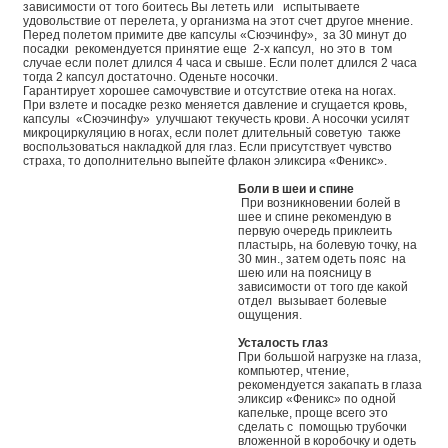
зависимости от того боитесь Вы лететь или испытываете
удовольствие от перелета, у организма на этот счет другое мнение.
Перед полетом примите две капсулы «Сюэчинфу», за 30 минут до
посадки рекомендуется принятие еще 2-х капсул, но это в том
случае если полет длился 4 часа и свыше. Если полет длился 2 часа
тогда 2 капсул достаточно. Оденьте носочки.
Гарантирует хорошее самочувствие и отсутствие отека на ногах.
При взлете и посадке резко меняется давление и сгущается кровь,
капсулы «Сюэчинфу» улучшают текучесть крови. А носочки усилят
микроциркуляцию в ногах, если полет длительный советую также
воспользоваться накладкой для глаз. Если присутствует чувство
страха, то дополнительно выпейте флакон эликсира «Феникс».
Боли в шеи и спине
При возникновении болей в
шее и спине рекомендую в
первую очередь приклеить
пластырь, на болевую точку, на
30 мин., затем одеть пояс на
шею или на поясницу в
зависимости от того где какой
отдел вызывает болевые
ощущения.
Усталость глаз
При большой нагрузке на глаза,
компьютер, чтение,
рекомендуется закапать в глаза
эликсир «Феникс» по одной
капельке, проще всего это
сделать с помощью трубочки
вложенной в коробочку и одеть