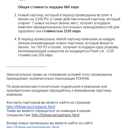
Общая стоимость подарка 880 евро
Новый партнер, который в период промоушена вступит в
бизнес на 2100 PV, а также действительный партнер, который
откроет 7 новых полных бизнес мест, получит в подарок
комплект функциональных постельных принадлежностей для
здорового сна
стоимостью 1150 евро.
В период промоушена любой партнер компании за каждую
личную рекомендацию нового партнера, который вошел в
бизнес на 750 PV и более, получает в подарок одну упаковку
регенерирующей сыворотки из кордицепса Frash Lili - CGF
стоимостью 200 евро.
-----------------------------------
Окончательное право на толкование условий этого промоушена
принадлежит исключительно Корпорации FOHOW.
По всем вопросам относительно подписания в компанию или
приобретения продукции обращайтесь к ближайшему партнеру
компании.
Контакты партнеров вы можете найти на странице:
http://fohow.ws/contacts.html
Также вы можете обращаться за помощью к нашим
http://fohow.ws/partners.html
специалистам:
Всегда новые промоушны вы можете найти на сайте
http://fohow.ws/promotions.html