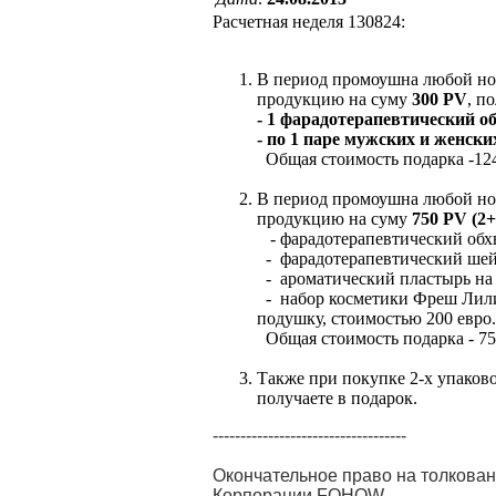
Расчетная неделя 130824:
В период промоушна любой н
продукцию на суму
300 PV
, п
- 1 фарадотерапевтический об
- по 1 паре мужских и женски
Общая стоимость подарка -124
В период промоушна любой н
продукцию на суму
750 PV (2+
- фарадотерапевтический обхв
- фарадотерапевтический шейн
- ароматический пластырь на 
- набор косметики Фреш Лили
подушку, стоимостью 200 евро.
Общая стоимость подарка - 75
Также при покупке 2-х упаков
получаете в подарок.
-----------------------------------
Окончательное право на толкова
Корпорации FOHOW.