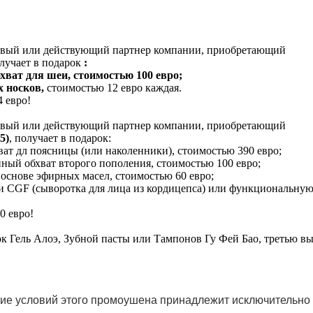
овый или действующий партнер компании, приобретающий
олучает в подарок
:
хват для шеи, стоимостью 100 евро;
х носков,
стоимостью 12 евро каждая.
 евро!
овый или действующий партнер компании, приобретающий
5)
, получает в подарок:
ат дл поясницы (или наколенники), стоимостью 390 евро;
ый обхват второго пополения, стоимостью 100 евро;
основе эфирных масел, стоимостью 60 евро;
 CGF (сыворотка для лица из кордицепса) или функциональну
0 евро!
ок Гель Алоэ, Зубной пасты или Тампонов Гу Фей Бао, третью в
ние условий этого промоушена принадлежит исключительно