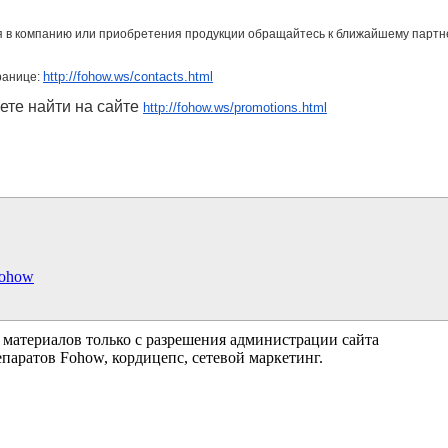
я в компанию или приобретения продукции обращайтесь к ближайшему партн
http://fohow.ws/contacts.html
ранице:
те найти на сайте
http://fohow.ws/promotions.html
Fohow
 материалов только с разрешения администрации сайта
аратов Fohow, кордицепс, сетевой маркетинг.