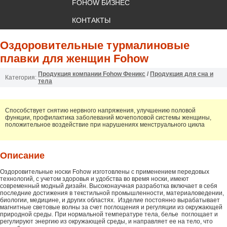
FOHOW БИЗНЕС
КОНТАКТЫ
Оздоровительные турмалиновые
плавки для женщин Fohow
Продукция компании Fohow Феникс
/
Продукция для сна и
Категория:
тела
Способствует снятию нервного напряжения, улучшению половой
функции, профилактика заболеваний мочеполовой системы женщины,
положительное воздействие при нарушениях менструального цикла
Описание
Оздоровительные носки Fohow изготовлены с применением передовых
технологий, с учетом здоровья и удобства во время носки, имеют
современный модный дизайн. Высоконаучная разработка включает в себя
последние достижения в текстильной промышленности, материаловедении,
биологии, медицине, и других областях. Изделие постоянно вырабатывает
магнитные световые волны за счет поглощения и регуляции из окружающей
природной среды. При нормальной температуре тела, белье поглощает и
регулируют энергию из окружающей среды, и направляет ее на тело, что