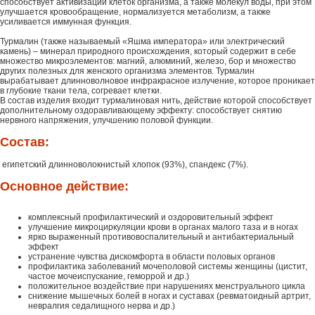
способствует активизации клеток организма, а также молекул воды, при этом
улучшается кровообращение, нормализуется метаболизм, а также
усиливается иммунная функция.
Турмалин (также называемый «Яшма императора» или электрический
камень) – минерал природного происхождения, который содержит в себе
множество микроэлементов: магний, алюминий, железо, бор и множество
других полезных для женского организма элементов. Турмалин
вырабатывает длинноволновое инфракрасное излучение, которое проникает
в глубокие ткани тела, согревает клетки.
В состав изделия входит турмалиновая нить, действие которой способствует
дополнительному оздоравливающему эффекту: способствует снятию
нервного напряжения, улучшению половой функции.
Состав:
египетский длинноволокнистый хлопок (93%), спандекс (7%).
Основное действие:
комплексный профилактический и оздоровительный эффект
улучшение микроциркуляции крови в органах малого таза и в ногах
ярко выраженный противовоспалительный и антибактериальный
эффект
устранение чувства дискомфорта в области половых органов
профилактика заболеваний мочеполовой системы женщины (цистит,
частое мочеиспускание, геморрой и др.)
положительное воздействие при нарушениях менструального цикла
снижение мышечных болей в ногах и суставах (ревматоидный артрит,
невралгия седалищного нерва и др.)