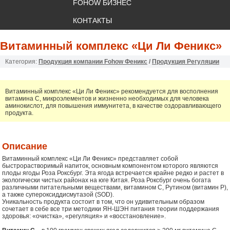
FOHOW БИЗНЕС
КОНТАКТЫ
Витаминный комплекс «Ци Ли Феникс»
Категория:
Продукция компании Fohow Феникс
/
Продукция Регуляции
Витаминный комплекс «Ци Ли Феникс» рекомендуется для восполнения
витамина С, микроэлементов и жизненно необходимых для человека
аминокислот, для повышения иммунитета, в качестве оздоравливающего
продукта.
Описание
Витаминный комплекс «Ци Ли Феникс» представляет собой
быстрорастворимый напиток, основным компонентом которого являются
плоды ягоды Роза Роксбург. Эта ягода встречается крайне редко и растет в
экологически чистых районах на юге Китая. Роза Роксбург очень богата
различными питательными веществами, витамином С, Рутином (витамин Р),
а также супероксиддисмутазой (SOD).
Уникальность продукта состоит в том, что он удивительным образом
сочетает в себе все три методики ЯН-ШЭН питания теории поддержания
здоровья: «очистка», «регуляция» и «восстановление».