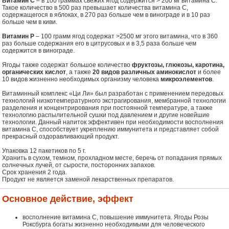
Витамин С
– в 100 граммах свежих ягод содержится > 200 мг витамина С.
Такое количество в 500 раз превышает количества витамина С,
содержащегося в яблоках, в 270 раз больше чем в винограде и в 10 раз
больше чем в киви.
Витамин Р
– 100 грамм ягод содержат >2500 мг этого витамина, что в 360
раз больше содержания его в цитрусовых и в 3,5 раза больше чем
содержится в винограде.
Ягоды также содержат большое количество
фруктозы, глюкозы, каротина,
органических кислот
, а также
20 видов различных аминокислот
и более
10 видов жизненно необходимых организму человека
микроэлементов
.
Витаминный комплекс «Ци Ли» был разработан с применением передовых
технологий низкотемпературного экстрагирования, мембранной технологии
разделения и концентрирования при постоянной температуре, а также
технологию распылительной сушки под давлением и другие новейшие
технологии. Данный напиток эффективен при необходимости восполнения
витамина С, способствует укреплению иммунитета и представляет собой
прекрасный оздоравливающий продукт.
Упаковка 12 пакетиков по 5 г.
Хранить в сухом, темном, прохладном месте, беречь от попадания прямых
солнечных лучей, от сырости, посторонних запахов.
Срок хранения 2 года.
Продукт не является заменой лекарственных препаратов.
Основное действие, эффект
восполнение витамина С, повышение иммунитета. Ягоды Розы
Роксбурга богаты жизненно необходимыми для человеческого