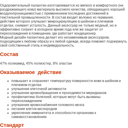
Оздоровительный палантин изготавливается из мягкого и комфортного (не
раздражающего кожу) материала высокого качества, обладающего хорошей
воздухопроницаемостью с применением последних достижений в
текстильной промышленности. В состав входит волокно из германия,
действие которого улучшает микроциркуляцию в шейном и плечевом
отделах, снимает усталость. Данный аксессуар не только модный, но и
эффективно согреет в холодное время года или же защитит от
переохлаждения в помещении, где работает кондиционер.
Модный дизайн палантина делает его незаменимым аксессуаром,
подходящим к любому образу и к любой одежде, всегда поможет подчеркнуть
свой собственный стиль и индивидуальность.
Состав
47% полиамид, 45% полиэстер, 8% эластан
Оказываемое действие
повышает и сохраняет температуру поверхности кожи в шейном и
плечевом отделах
улучшение клеточной активности
улучшение кровообращения и проходимости меридианов
профилактика болезней, которые могут быть вызваны
переохлаждением
улучшение кровоснабжения головного мозга
питание клеток кислородом
укрепление иммунитета и способности организма к
самовосстановлению
Стандарт