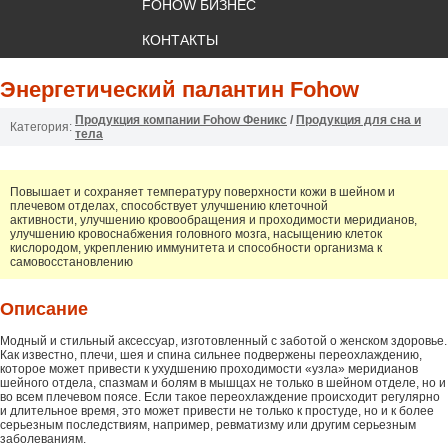
FOHOW БИЗНЕС
КОНТАКТЫ
Энергетический палантин Fohow
Продукция компании Fohow Феникс
/
Продукция для сна и
Категория:
тела
Повышает и сохраняет температуру поверхности кожи в шейном и
плечевом отделах, способствует улучшению клеточной
активности, улучшению кровообращения и проходимости меридианов,
улучшению кровоснабжения головного мозга, насыщению клеток
кислородом, укреплению иммунитета и способности организма к
самовосстановлению
Описание
Модный и стильный аксессуар, изготовленный с заботой о женском здоровье.
Как известно, плечи, шея и спина сильнее подвержены переохлаждению,
которое может привести к ухудшению проходимости «узла» меридианов
шейного отдела, спазмам и болям в мышцах не только в шейном отделе, но и
во всем плечевом поясе. Если такое переохлаждение происходит регулярно
и длительное время, это может привести не только к простуде, но и к более
серьезным последствиям, например, ревматизму или другим серьезным
заболеваниям.