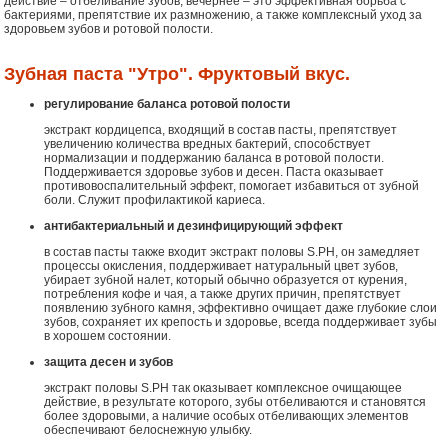
действие – отбеливание зубов, вечернее – это эффективная борьба с
бактериями, препятствие их размножению, а также комплексный уход за
здоровьем зубов и ротовой полости.
Зубная паста "Утро". Фруктовый вкус.
регулирование баланса ротовой полости
экстракт кордицепса, входящий в состав пасты, препятствует
увеличению количества вредных бактерий, способствует
нормализации и поддержанию баланса в ротовой полости.
Поддерживается здоровье зубов и десен. Паста оказывает
противовоспалительный эффект, помогает избавиться от зубной
боли. Служит профилактикой кариеса.
антибактериальный и дезинфицирующий эффект
в состав пасты также входит экстракт половы S.PH, он замедляет
процессы окисления, поддерживает натуральный цвет зубов,
убирает зубной налет, который обычно образуется от курения,
потребления кофе и чая, а также других причин, препятствует
появлению зубного камня, эффективно очищает даже глубокие слои
зубов, сохраняет их крепость и здоровье, всегда поддерживает зубы
в хорошем состоянии.
защита десен и зубов
экстракт половы S.PH так оказывает комплексное очищающее
действие, в результате которого, зубы отбеливаются и становятся
более здоровыми, а наличие особых отбеливающих элементов
обеспечивают белоснежную улыбку.