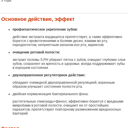
3 года.
Основное действие, эффект
профилактическое укрепление зубов:
действие экстракта кордицепса препятствует, а также эффективно
борется с кровотечениями и болями десен, язвами во рту,
пародонтитом, неприятным запахом изо рта, кариесом.
очищение ротовой полости:
экстракт половы S.PH убирает пятна с зубов, очищает глубокие слои
зубов, сохраняет их крепость и здоровье, всегда поддерживает зубы
в хорошем состоянии.
двунаправленное регуляторное действие:
обладают очевидной двунаправленной регуляцией, коренным
образом улучшает состояние полости рта.
двойная нормализация бактериального фона:
растительные гликозиды+фенол, эффективно борются с вредными
микробами в ротовой полости, очищают ее от простейших
паразитов, препятствуют повторному размножению вредоносных
бактерий.