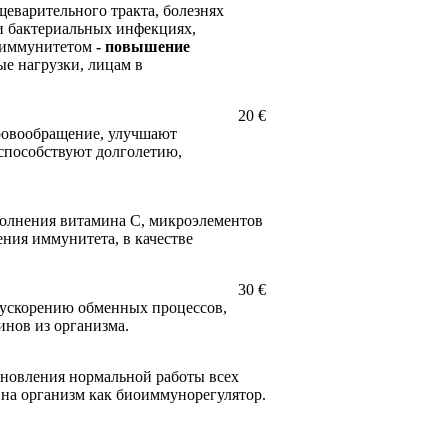
щеварительного тракта, болезнях
 и бактериальных инфекциях,
 иммунитетом
- повышение
е нагрузки, лицам в
20 €
ровообращение, улучшают
 способствуют долголетию,
олнения витамина С, микроэлементов
ния иммунитета, в качестве
30 €
т ускорению обменных процессов,
инов из организма.
ановления нормальной работы всех
на организм как биоиммунорегулятор.