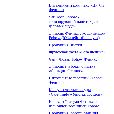
Витаминный комплекс «Ци Ли
Феникс»
Чай Босс Fohow -
тонизирующий напиток для
деловых людей
Эликсир Феникс с кордицепсом
Fohow (Юбилейный выпуск)
Продукция Чистки
Фруктовая паста «Роза Феникс»
Чай «Лювэй Fohow Феникс»
Эликсир глубокая очистка
«Саньцин Феникс»
Питательные таблетки «Гаосен
Феникс»
Капсулы чистые сосуды
«Сюэчинфу» (чистка сосудов)
Капсулы "Тасуан Феникс" с
чесночной эссенцией Fohow
Продукция Восстановления