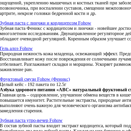
ощущений, укреплению мышечных и костных тканей при заболе
позвоночника, при воспалении суставов, смещении межпозвоно
артрите, некрозе головки бедренной кости и др.
Зубная паста с линчжи и кордицепсом Fohow
Зубная паста Феникс с кордицепсом и линчжи - новейшее дости
многолетним исследованиям. Двунаправленное регуляторное де
обладают очевидной регуляцией. Коренным образом улучшает со
Гель алоэ Fohow
Природная нежность кожа младенца, освежающий эффект. Пред
Восстанавливает кожу после повреждения ее солнечными лучами
отбеливает. Разглаживает складки и морщины. Ускоряет размнож
заживление ран.
Фруктовый смузи Fohow (Феникс)
Целый кейс - 192 пакета по 12.5г
Азбука здорового питания
«АВС» натуральный фруктовый с
Главная цель – оздоровление, улучшение обмена веществ в кише
повышается имунитет. Растительные экстракты, природные ант
выполняют очень важную для человеческого организма антиба
замедления старения.
Зубная паста утро-вечер Fohow
В состав зубной пасты входит экстракт кордицепса, который под
Разработано два вида зубной пасты. Каждая из них бережно и э