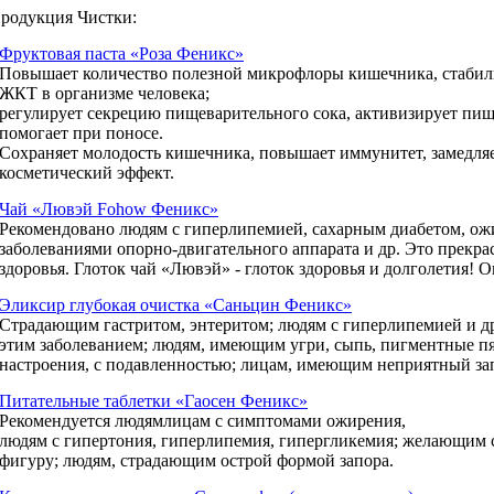
родукция Чистки:
Фруктовая паста «Роза Феникс»
Повышает количество полезной микрофлоры кишечника, стабил
ЖКТ в организме человека;
регулирует секрецию пищеварительного сока, активизирует пищ
помогает при поносе.
Сохраняет молодость кишечника, повышает иммунитет, замедляе
косметический эффект.
Чай «Лювэй Fohow Феникс»
Рекомендовано людям с гиперлипемией, сахарным диабетом, ожи
заболеваниями опорно-двигательного аппарата и др. Это прекр
здоровья. Глоток чай «Лювэй» - глоток здоровья и долголетия
Эликсир глубокая очистка «Саньцин Феникс»
Страдающим гастритом, энтеритом; людям с гиперлипемией и 
этим заболеванием; людям, имеющим угри, сыпь, пигментные пя
настроения, с подавленностью; лицам, имеющим неприятный зап
Питательные таблетки «Гаосен Феникс»
Рекомендуется людямлицам с симптомами ожирения,
людям с гипертония, гиперлипемия, гипергликемия; желающим
фигуру; людям, страдающим острой формой запора.