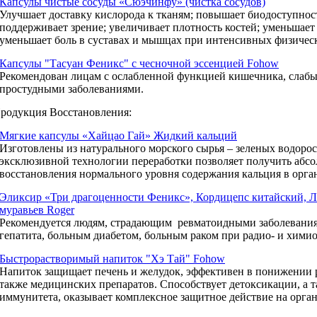
Капсулы чистые сосуды «Сюэчинфу» (чистка сосудов)
Улучшает доставку кислорода к тканям; повышает биодоступнос
поддерживает зрение; увеличивает плотность костей; уменьшает 
уменьшает боль в суставах и мышцах при интенсивных физическ
Капсулы "Тасуан Феникс" с чесночной эссенцией Fohow
Рекомендован лицам с ослабленной функцией кишечника, слабым
простудными заболеваниями.
родукция Восстановления:
Мягкие капсулы «Хайцао Гай» Жидкий кальций
Изготовлены из натурального морского сырья – зеленых водоро
эксклюзивной технологии переработки позволяет получить абс
восстановления нормального уровня содержания кальция в орга
Эликсир «Три драгоценности Феникс», Кордицепс китайский, Л
муравьев Roger
Рекомендуется людям, страдающим ревматоидными заболевания
гепатита, больным диабетом, больным раком при радио- и химио
Быстрорастворимый напиток "Хэ Тай" Fohow
Напиток защищает печень и желудок, эффективен в понижении р
также медицинских препаратов. Способствует детоксикации, а 
иммунитета, оказывает комплексное защитное действие на орга