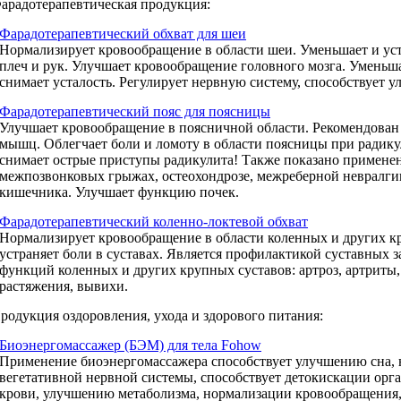
арадотерапевтическая продукция:
Фарадотерапевтический обхват для шеи
Нормализирует кровообращение в области шеи. Уменьшает и уст
плеч и рук. Улучшает кровообращение головного мозга. Уменьша
снимает усталость. Регулирует нервную систему, способствует 
Фарадотерапевтический пояс для поясницы
Улучшает кровообращение в поясничной области. Рекомендова
мышц. Облегчает боли и ломоту в области поясницы при радик
снимает острые приступы радикулита! Также показано применен
межпозвонковых грыжах, остеохондрозе, межреберной невралгии
кишечника. Улучшает функцию почек.
Фарадотерапевтический коленно-локтевой обхват
Нормализирует кровообращение в области коленных и других к
устраняет боли в суставах. Является профилактикой суставных 
функций коленных и других крупных суставов: артроз, артриты
растяжения, вывихи.
родукция оздоровления, ухода и здорового питания:
Биоэнергомассажер (БЭМ) для тела Fohow
Применение биоэнергомассажера способствует улучшению сна, 
вегетативной нервной системы, способствует детокискации ор
крови, улучшению метаболизма, нормализации кровообращения