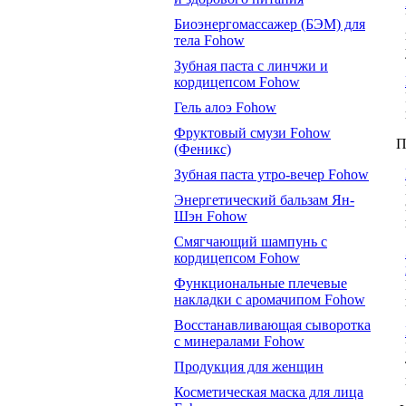
Биоэнергомассажер (БЭМ) для
тела Fohow
Зубная паста с линчжи и
кордицепсом Fohow
Гель алоэ Fohow
Фруктовый смузи Fohow
П
(Феникс)
Зубная паста утро-вечер Fohow
Энергетический бальзам Ян-
Шэн Fohow
Смягчающий шампунь с
кордицепсом Fohow
Функциональные плечевые
накладки с аромачипом Fohow
Восстанавливающая сыворотка
с минералами Fohow
Продукция для женщин
Косметическая маска для лица