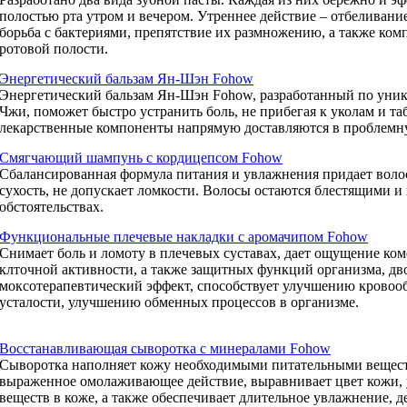
полостью рта утром и вечером. Утреннее действие – отбеливание
борьба с бактериями, препятствие их размножению, а также ком
ротовой полости.
Энергетический бальзам Ян-Шэн Fohow
Энергетический бальзам Ян-Шэн Fohow, разработанный по уни
Чжи, поможет быстро устранить боль, не прибегая к уколам и таб
лекарственные компоненты напрямую доставляются в проблемну
Смягчающий шампунь с кордицепсом Fohow
Сбалансированная формула питания и увлажнения придает воло
сухость, не допускает ломкости. Волосы остаются блестящими
обстоятельствах.
Функциональные плечевые накладки с аромачипом Fohow
Снимает боль и ломоту в плечевых суставах, дает ощущение ко
клточной активности, а также защитных функций организма, д
моксотерапевтический эффект, способствует улучшению крово
усталости, улучшению обменных процессов в организме.
Восстанавливающая сыворотка с минералами Fohow
Сыворотка наполняет кожу необходимыми питательными вещест
выраженное омолаживающее действие, выравнивает цвет кожи,
веществ в коже, а также обеспечивает длительное увлажнение, д