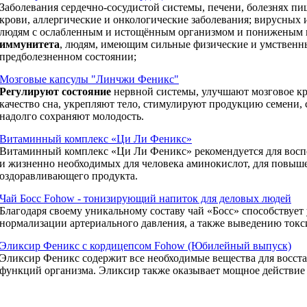
Заболевания сердечно-сосудистой системы, печени, болезнях пи
крови, аллергические и онкологические заболевания; вирусных
людям с ослабленным и истощённым организмом и пониженым
иммунитета
, людям, имеющим сильные физические и умственны
предболезненном состоянии;
Мозговые капсулы "Линчжи Феникс"
Регулируют состояние
нервной системы, улучшают мозговое к
качество сна, укрепляют тело, стимулируют продукцию семени,
надолго сохраняют молодость.
Витаминный комплекс «Ци Ли Феникс»
Витаминный комплекс «Ци Ли Феникс» рекомендуется для восп
и жизненно необходимых для человека аминокислот, для повыше
оздоравливающего продукта.
Чай Босс Fohow - тонизирующий напиток для деловых людей
Благодаря своему уникальному составу чай «Босс» способствуе
нормализации артериального давления, а также выведению токс
Эликсир Феникс с кордицепсом Fohow (Юбилейный выпуск)
Эликсир Феникс содержит все необходимые вещества для восст
функций организма. Эликсир также оказывает мощное действие 