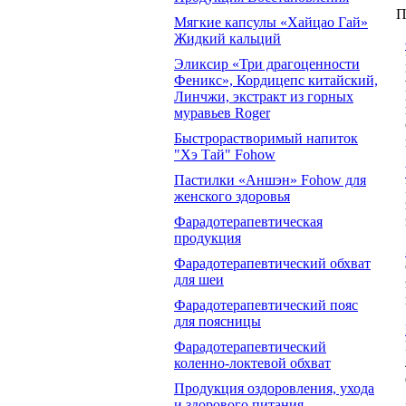
П
Мягкие капсулы «Хайцао Гай»
Жидкий кальций
Эликсир «Три драгоценности
Феникс», Кордицепс китайский,
Линчжи, экстракт из горных
муравьев Roger
Быстрорастворимый напиток
"Хэ Тай" Fohow
Пастилки «Аншэн» Fohow для
женского здоровья
Фарадотерапевтическая
продукция
Фарадотерапевтический обхват
для шеи
Фарадотерапевтический пояс
для поясницы
Фарадотерапевтический
коленно-локтевой обхват
Продукция оздоровления, ухода
и здорового питания