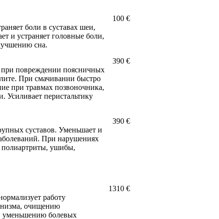
100 €
раняет боли в суставах шеи,
ет и устраняет головные боли,
улучшению сна.
390 €
н при повреждении поясничных
улите. При смачивании быстро
ие при травмах позвоночника,
. Усиливает перистальтику
390 €
рупных суставов. Уменьшает и
заболеваний. При нарушениях
, полиартриты, ушибы,
1310 €
нормализует работу
ганизма, очищению
, уменьшению болевых