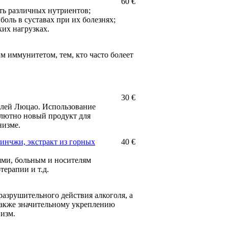
60 €
ть различных нутриентов;
боль в суставах при их болезнях;
их нагрузках.
 иммунитетом, тем, кто часто болеет
30 €
слей Люцао. Использование
олютно новый продукт для
низме.
инчжи, экстракт из горных
40 €
ми, больным и носителям
терапии и т.д.
азрушительного действия алкоголя, а
также значительному укреплению
низм.