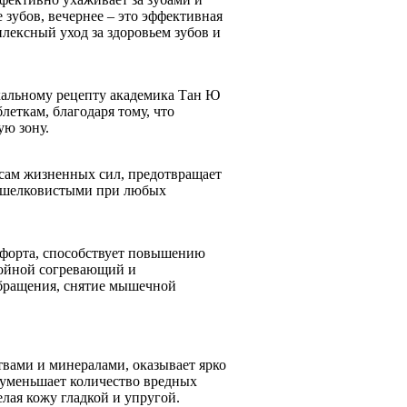
 зубов, вечернее – это эффективная
плексный уход за здоровьем зубов и
кальному рецепту академика Тан Ю
леткам, благодаря тому, что
ю зону.
сам жизненных сил, предотвращает
 и шелковистыми при любых
мфорта, способствует повышению
войной согревающий и
обращения, снятие мышечной
вами и минералами, оказывает ярко
 уменьшает количество вредных
елая кожу гладкой и упругой.