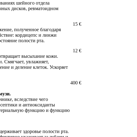
ваниях шейного отдела
чных дисков, ревматоидном
15 €
жение, полученное благодаря
йствие: кордицепс и линжи
стояние полости рта.
12 €
отвращает высыхание кожи.
. Смягчает, увлажняет,
ение и деление клеток. Ускоряет
400 €
музи.
чнике, вследствие чего
исептики и антиоксиданты
ктериальную функцию и функцию
держивает здоровье полости рта.
ффективно ухаживает за зубами и