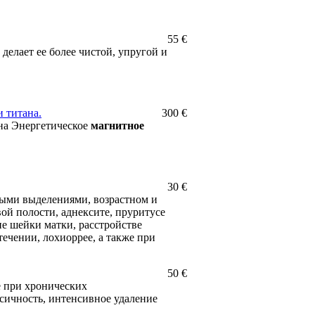
55 €
делает ее более чистой, упругой и
 титана.
300 €
на Энергетическое
магнитное
30 €
тыми выделениями, возрастном и
ой полости, аднексите, пруритусе
пе шейки матки, расстройстве
ечении, лохиоррее, а также при
50 €
 при хронических
сичность, интенсивное удаление