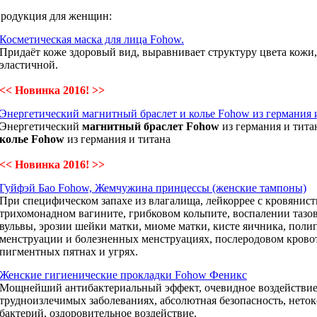
родукция для женщин:
Косметическая маска для лица Fohow.
Придаёт коже здоровый вид, выравнивает структуру цвета кожи, 
эластичной.
<< Новинка 2016! >>
Энергетический магнитный браслет и колье Fohow из германия и
Энергетический
магнитный браслет Fohow
из германия и тита
колье Fohow
из германия и титана
<< Новинка 2016! >>
Гуйфэй Бао Fohow, Жемчужина принцессы (женские тампоны)
При специфическом запахе из влагалища, лейкоррее с кровянис
трихомонадном вагините, грибковом кольпите, воспалении тазов
вульвы, эрозии шейки матки, миоме матки, кисте яичника, поли
менструации и болезненных менструациях, послеродовом кровот
пигментных пятнах и угрях.
Женские гигиенические прокладки Fohow Феникс
Мощнейший антибактериальный эффект, очевидное воздействие
трудноизлечимых заболеваниях, абсолютная безопасность, неток
бактерий, оздоровительное воздействие.