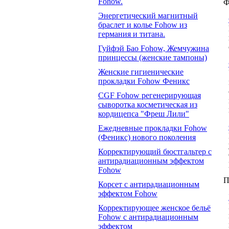
Fohow.
Ф
Энергетический магнитный
браслет и колье Fohow из
германия и титана.
Гуйфэй Бао Fohow, Жемчужина
принцессы (женские тампоны)
Женские гигиенические
прокладки Fohow Феникс
CGF Fohow регенерирующая
сыворотка косметическая из
кордицепса "Фреш Лили"
Ежедневные прокладки Fohow
(Феникс) нового поколения
Корректирующий бюстгальтер с
антирадиационным эффектом
Fohow
П
Корсет с антирадиационным
эффектом Fohow
Корректирующее женское бельё
Fohow с антирадиационным
эффектом