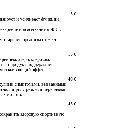
15 €
изирует и усиливает функции
еварение и всасывание в ЖКТ,
т старение организма, имеет
15 €
рением, атеросклерозом,
асный продукт поддержания
! Омолаживающий эффект!
40 €
другими симптомами, вызванными
тна; лицам с резкими перепадами
ах изо рта.
45 €
 сохранить здоровую спортивную